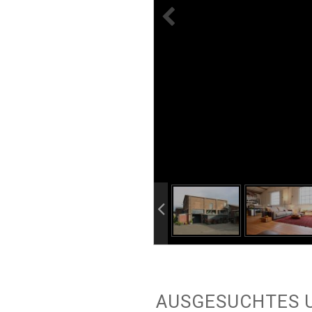
info heading
info content
AUSGESUCHTES U