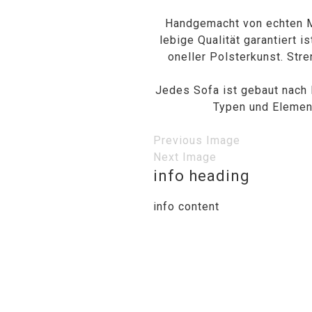
Handgemacht von echten Me
lebige Qualität garantiert 
oneller Polsterkunst. Stre
Jedes Sofa ist gebaut nach I
Typen und Element
Previous Image
Next Image
info heading
info content